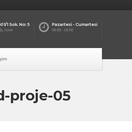
01/1 Sok. No: 5
Pazartesi - Cumartesi
li, İzmir
08:00 - 18:00
işim
d-proje-05