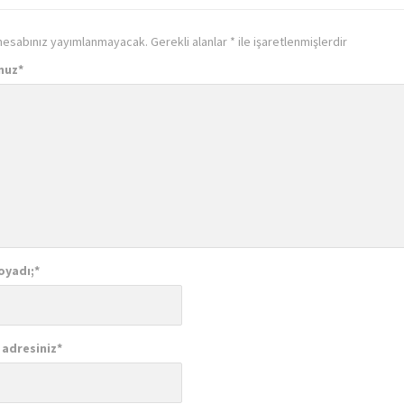
hesabınız yayımlanmayacak.
Gerekli alanlar
*
ile işaretlenmişlerdir
nuz
*
oyadı;
*
 adresiniz
*