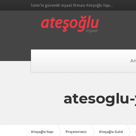
İzmir'in güvenilir inşaat firması Ateşoğlu Yapı...
An
atesoglu-
Ateşoğlu Yapı
Projelerimiz
Ateşoğlu Gold