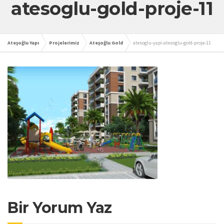
atesoglu-gold-proje-11
Ateşoğlu Yapı
Projelerimiz
Ateşoğlu Gold
atesoglu-yapi-atesoglu-gold-proje-11
Bir Yorum Yaz