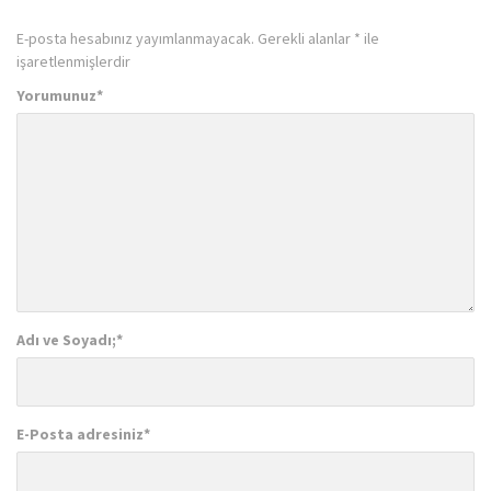
E-posta hesabınız yayımlanmayacak.
Gerekli alanlar
*
ile
işaretlenmişlerdir
Yorumunuz
*
Adı ve Soyadı;
*
E-Posta adresiniz
*