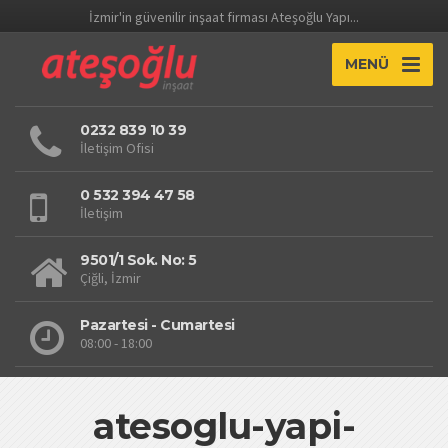
İzmir'in güvenilir inşaat firması Ateşoğlu Yapı...
MENÜ
0232 839 10 39
İletişim Ofisi
0 532 394 47 58
İletişim
9501/1 Sok. No: 5
Çiğli, İzmir
Pazartesi - Cumartesi
08:00 - 18:00
atesoglu-yapi-