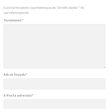
E-posta hesabınız yayımlanmayacak.
Gerekli alanlar
*
ile
işaretlenmişlerdir
Yorumunuz
*
Adı ve Soyadı;
*
E-Posta adresiniz
*