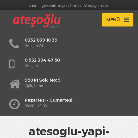
İzmir'in güvenilir inşaat firması Ateşoğlu Yapı...
MENÜ
0232 839 10 39
İletişim Ofisi
0 532 394 47 58
İletişim
9501/1 Sok. No: 5
Çiğli, İzmir
Pazartesi - Cumartesi
08:00 - 18:00
atesoglu-yapi-