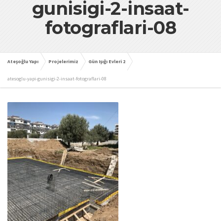
gunisigi-2-insaat-
fotograflari-08
Ateşoğlu Yapı
Projelerimiz
Gün Işığı Evleri 2
atesoglu-yapi-gunisigi-2-insaat-fotograflari-08