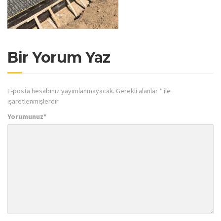
Bir Yorum Yaz
E-posta hesabınız yayımlanmayacak.
Gerekli alanlar
*
ile
işaretlenmişlerdir
Yorumunuz
*