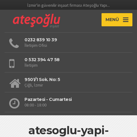
İzmir'in güvenilir inşaat firması Ateşoğlu Yapı...
MENÜ
0232 839 10 39
İletişim Ofisi
0 532 394 47 58
İletişim
9501/1 Sok. No: 5
Çiğli, İzmir
Pazartesi - Cumartesi
08:00 - 18:00
atesoglu-yapi-