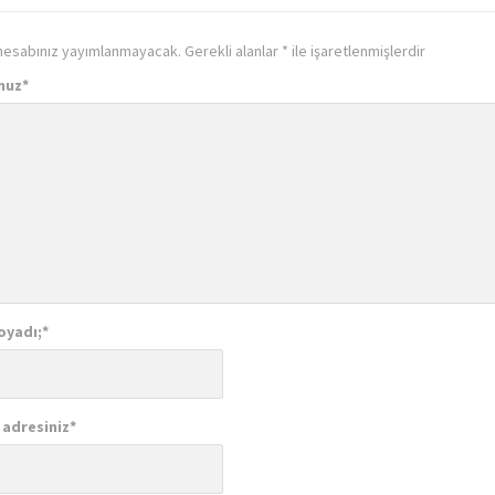
hesabınız yayımlanmayacak.
Gerekli alanlar
*
ile işaretlenmişlerdir
nuz
*
oyadı;
*
 adresiniz
*