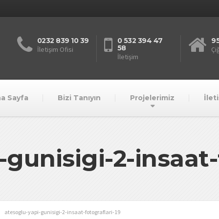
0232 839 10 39
0 532 394 47
95
58
İletişim Ofisi
Çiğ
İletişim
a Sayfa
Bizi Tanıyın
Projelerimiz
İlet
gunisigi-2-insaat-
atesoglu-yapi-gunisigi-2-insaat-fotograflari-19