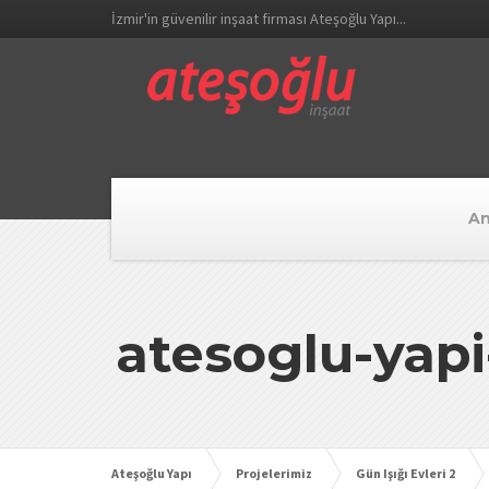
İzmir'in güvenilir inşaat firması Ateşoğlu Yapı...
An
atesoglu-yapi-
Ateşoğlu Yapı
Projelerimiz
Gün Işığı Evleri 2