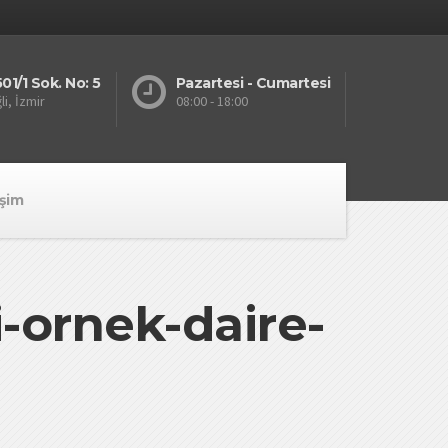
01/1 Sok. No: 5
Pazartesi - Cumartesi
li, İzmir
08:00 - 18:00
işim
i-ornek-daire-