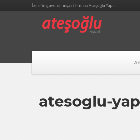
İzmir'in güvenilir inşaat firması Ateşoğlu Yapı...
An
atesoglu-yapi