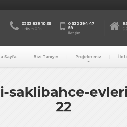
0232 839 10 39
0 532 394 47
95
58
İletişim Ofisi
Çiğ
İletişim
a Sayfa
Bizi Tanıyın
Projelerimiz
İlet
-saklibahce-evler
22