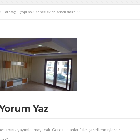
atesoglu-yapi-saklibahce-evleri-ornek-daire-22
 Yorum Yaz
hesabınız yayımlanmayacak.
Gerekli alanlar
*
ile işaretlenmişlerdir
nuz
*